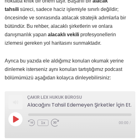
noktada kritik bir önem taşır. Başarılı bir
alacak
tahsili
süreci, sadece haciz işlemiyle sınırlı değildir;
öncesinde ve sonrasında atılacak stratejik adımlarla bir
bütündür. Bu rehber, alacaklı şirketlerin ve onlara
danışmanlık yapan
alacaklı vekili
profesyonellerin
izlemesi gereken yol haritasını sunmaktadır.
Ayrıca bu yazıda ele aldığımız konuları okumak yerine
dinlemek isterseniz aynı konuları tartıştığımız podcast
bölümümüzü aşağıdan kolayca dinleyebilirsiniz:
ÇAKIR LEX HUKUK BÜROSU
Alacağını Tahsil Edemeyen Şirketler İçin Etkili İcra Takibi Stratejileri: Hacizden Önce ve Sonra Bilinmesi Gerekenler
1x
00:00
/