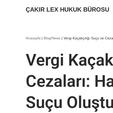
ÇAKIR LEX HUKUK BÜROSU
İçeriğe
geç
Anasayfa
|
Blog/News
|
Vergi Kaçakçılığı Suçu ve Cezal
Vergi Kaçak
Cezaları: Ha
Suçu Oluştu