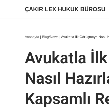
ÇAKIR LEX HUKUK BÜROSU
İçeriğe
geç
Anasayfa
|
Blog/News
|
Avukatla İlk Görüşmeye Nasıl 
Avukatla İl
Nasıl Hazır
Kapsamlı R