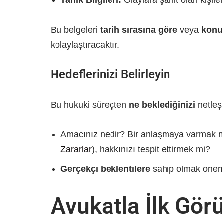
Tanık Bilgileri:
Olaylara şahit olan kişileri
Bu belgeleri
tarih sırasına göre
veya
konu
kolaylaştıracaktır.
Hedeflerinizi Belirleyin
Bu hukuki süreçten
ne beklediğinizi
netleş
Amacınız nedir? Bir anlaşmaya varmak m
Zararlar
), hakkınızı tespit ettirmek mi?
Gerçekçi beklentilere
sahip olmak önemli
Avukatla İlk Gör