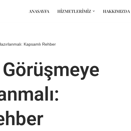
ANASAYFA
HIZMETLERIMIZ
HAKKIMIZDA
Hazırlanmalı: Kapsamlı Rehber
k Görüşmeye
lanmalı:
ehber