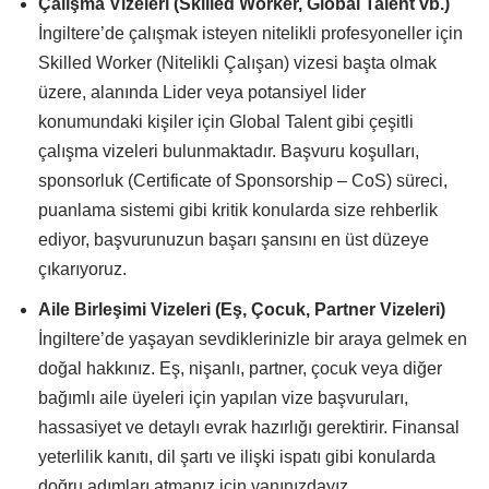
Çalışma Vizeleri (Skilled Worker, Global Talent vb.)
İngiltere’de çalışmak isteyen nitelikli profesyoneller için
Skilled Worker (Nitelikli Çalışan) vizesi başta olmak
üzere, alanında Lider veya potansiyel lider
konumundaki kişiler için Global Talent gibi çeşitli
çalışma vizeleri bulunmaktadır. Başvuru koşulları,
sponsorluk (Certificate of Sponsorship – CoS) süreci,
puanlama sistemi gibi kritik konularda size rehberlik
ediyor, başvurunuzun başarı şansını en üst düzeye
çıkarıyoruz.
Aile Birleşimi Vizeleri (Eş, Çocuk, Partner Vizeleri)
İngiltere’de yaşayan sevdiklerinizle bir araya gelmek en
doğal hakkınız. Eş, nişanlı, partner, çocuk veya diğer
bağımlı aile üyeleri için yapılan vize başvuruları,
hassasiyet ve detaylı evrak hazırlığı gerektirir. Finansal
yeterlilik kanıtı, dil şartı ve ilişki ispatı gibi konularda
doğru adımları atmanız için yanınızdayız.