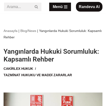
Menü
Randevu Al
İçeriğe
geç
Anasayfa
|
Blog/News
|
Yangınlarda Hukuki Sorumluluk: Kapsamlı
Rehber
Yangınlarda Hukuki Sorumluluk:
Kapsamlı Rehber
CAKIRLEX HUKUK
TAZMINAT HUKUKU VE MADDI ZARARLAR