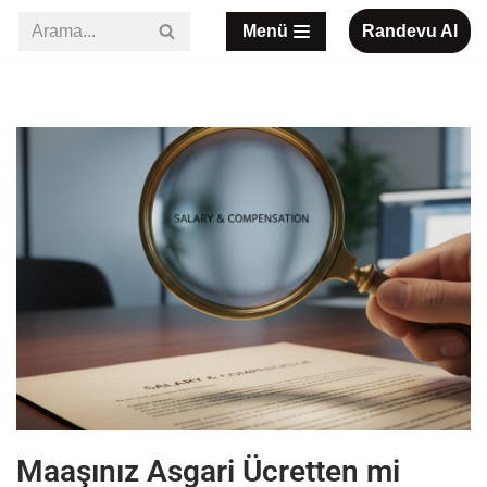
Menü
Randevu Al
İçeriğe
geç
Maaşınız Asgari Ücretten mi