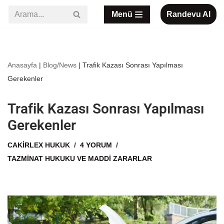
Menü
Randevu Al
İçeriğe
geç
Anasayfa
|
Blog/News
|
Trafik Kazası Sonrası Yapılması
Gerekenler
Trafik Kazası Sonrası Yapılması
Gerekenler
CAKIRLEX HUKUK
4 YORUM
TAZMINAT HUKUKU VE MADDI ZARARLAR