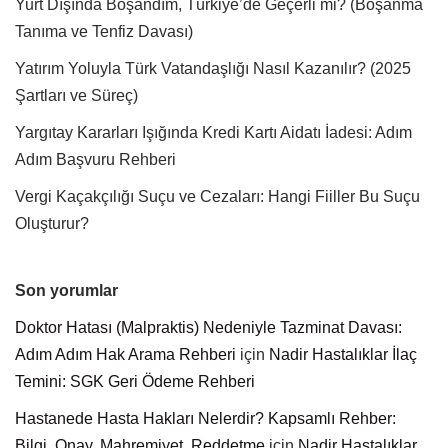
Yurt Dışında Boşandım, Türkiye’de Geçerli mi? (Boşanma
Tanıma ve Tenfiz Davası)
Yatırım Yoluyla Türk Vatandaşlığı Nasıl Kazanılır? (2025
Şartları ve Süreç)
Yargıtay Kararları Işığında Kredi Kartı Aidatı İadesi: Adım
Adım Başvuru Rehberi
Vergi Kaçakçılığı Suçu ve Cezaları: Hangi Fiiller Bu Suçu
Oluşturur?
Son yorumlar
Doktor Hatası (Malpraktis) Nedeniyle Tazminat Davası:
Adım Adım Hak Arama Rehberi
için
Nadir Hastalıklar İlaç
Temini: SGK Geri Ödeme Rehberi
Hastanede Hasta Hakları Nelerdir? Kapsamlı Rehber:
Bilgi, Onay, Mahremiyet, Reddetme
için
Nadir Hastalıklar