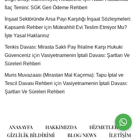
İlaç Temini: SGK Geri Ödeme Rehberi
İnşaat Sektöründe Arsa Payı Karşılığı İnşaat Sözleşmeleri:
Kapsamlı Rehber
için
Müteahhit Evi Teslim Etmiyor Mu?
İşte Yasal Haklarınız
Tenkis Davası: Mirasta Saklı Pay İhlaline Karşı Hukuki
Güvenceniz
için
Vasiyetnamenin İptali Davası: Şartları Ve
Süreleri Rehberi
Muris Muvazaası (Mirastan Mal Kaçırma): Tapu İptal ve
Tescil Davası Rehberi
için
Vasiyetnamenin İptali Davası:
Şartları Ve Süreleri Rehberi
ANASAYFA
HAKKIMIZDA
HIZMETLERIMIZ
GIZLILIK BILDIRIMI
BLOG/NEWS
ILETIŞIM