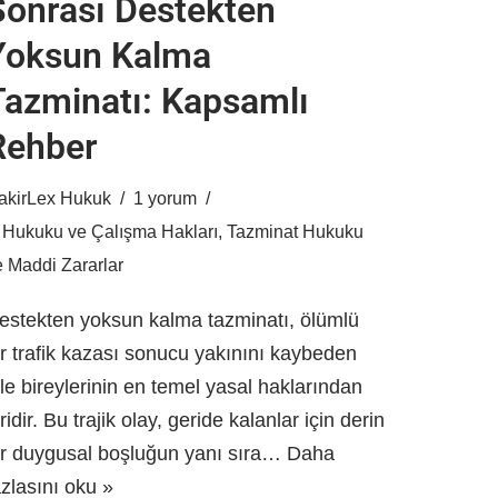
Sonrası Destekten
Yoksun Kalma
Tazminatı: Kapsamlı
Rehber
akirLex Hukuk
1 yorum
ş Hukuku ve Çalışma Hakları
,
Tazminat Hukuku
e Maddi Zararlar
estekten yoksun kalma tazminatı, ölümlü
ir trafik kazası sonucu yakınını kaybeden
ile bireylerinin en temel yasal haklarından
iridir. Bu trajik olay, geride kalanlar için derin
ir duygusal boşluğun yanı sıra…
Daha
azlasını oku »