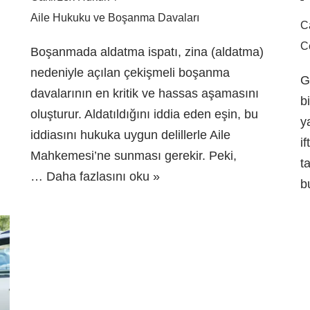
Aile Hukuku ve Boşanma Davaları
C
C
Boşanmada aldatma ispatı, zina (aldatma)
nedeniyle açılan çekişmeli boşanma
G
davalarının en kritik ve hassas aşamasını
b
oluşturur. Aldatıldığını iddia eden eşin, bu
y
iddiasını hukuka uygun delillerle Aile
i
Mahkemesi’ne sunması gerekir. Peki,
ı
t
…
Daha fazlasını oku »