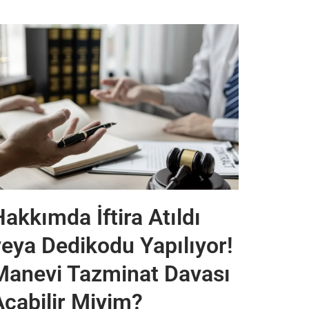
akkımda İftira Atıldı
veya Dedikodu Yapılıyor!
Manevi Tazminat Davası
Açabilir Miyim?