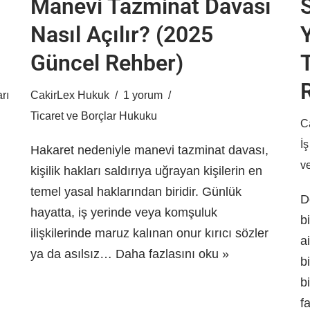
Manevi Tazminat Davası
Nasıl Açılır? (2025
Güncel Rehber)
rı
CakirLex Hukuk
1 yorum
Ticaret ve Borçlar Hukuku
C
İ
Hakaret nedeniyle manevi tazminat davası,
v
kişilik hakları saldırıya uğrayan kişilerin en
temel yasal haklarından biridir. Günlük
D
hayatta, iş yerinde veya komşuluk
b
ilişkilerinde maruz kalınan onur kırıcı sözler
a
ya da asılsız…
Daha fazlasını oku »
b
b
f