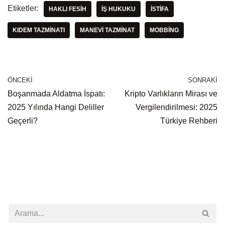
Etiketler:
HAKLI FESIH
IŞ HUKUKU
ISTIFA
KIDEM TAZMINATI
MANEVI TAZMINAT
MOBBING
ÖNCEKI
SONRAKI
Boşanmada Aldatma İspatı:
Kripto Varlıkların Mirası ve
2025 Yılında Hangi Deliller
Vergilendirilmesi: 2025
Geçerli?
Türkiye Rehberi