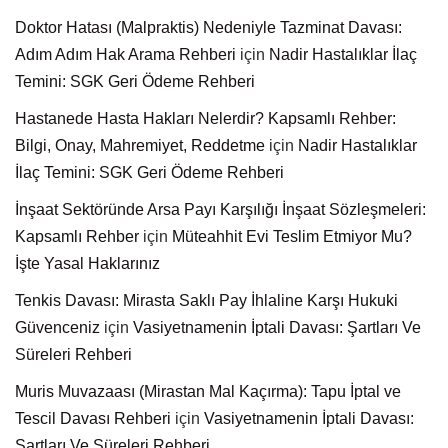
Doktor Hatası (Malpraktis) Nedeniyle Tazminat Davası:
Adım Adım Hak Arama Rehberi
için
Nadir Hastalıklar İlaç
Temini: SGK Geri Ödeme Rehberi
Hastanede Hasta Hakları Nelerdir? Kapsamlı Rehber:
Bilgi, Onay, Mahremiyet, Reddetme
için
Nadir Hastalıklar
İlaç Temini: SGK Geri Ödeme Rehberi
İnşaat Sektöründe Arsa Payı Karşılığı İnşaat Sözleşmeleri:
Kapsamlı Rehber
için
Müteahhit Evi Teslim Etmiyor Mu?
İşte Yasal Haklarınız
Tenkis Davası: Mirasta Saklı Pay İhlaline Karşı Hukuki
Güvenceniz
için
Vasiyetnamenin İptali Davası: Şartları Ve
Süreleri Rehberi
Muris Muvazaası (Mirastan Mal Kaçırma): Tapu İptal ve
Tescil Davası Rehberi
için
Vasiyetnamenin İptali Davası:
Şartları Ve Süreleri Rehberi