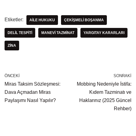
Etiketler:
AILE HUKUKU
ÇEKIŞMELI BOŞANMA
DELIL TESPITI
MANEVI TAZMINAT
YARGITAY KARARLARI
ZINA
ÖNCEKI
SONRAKI
Miras Taksim Sözleşmesi:
Mobbing Nedeniyle İstifa:
Dava Açmadan Miras
Kıdem Tazminatı ve
Paylaşımı Nasıl Yapılır?
Haklarınız (2025 Güncel
Rehber)