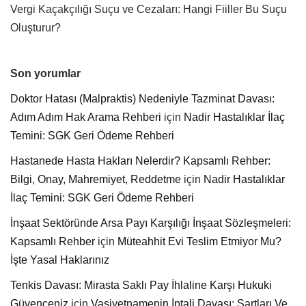
Vergi Kaçakçılığı Suçu ve Cezaları: Hangi Fiiller Bu Suçu
Oluşturur?
Son yorumlar
Doktor Hatası (Malpraktis) Nedeniyle Tazminat Davası:
Adım Adım Hak Arama Rehberi
için
Nadir Hastalıklar İlaç
Temini: SGK Geri Ödeme Rehberi
Hastanede Hasta Hakları Nelerdir? Kapsamlı Rehber:
Bilgi, Onay, Mahremiyet, Reddetme
için
Nadir Hastalıklar
İlaç Temini: SGK Geri Ödeme Rehberi
İnşaat Sektöründe Arsa Payı Karşılığı İnşaat Sözleşmeleri:
Kapsamlı Rehber
için
Müteahhit Evi Teslim Etmiyor Mu?
İşte Yasal Haklarınız
Tenkis Davası: Mirasta Saklı Pay İhlaline Karşı Hukuki
Güvenceniz
için
Vasiyetnamenin İptali Davası: Şartları Ve