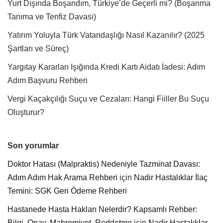
Yurt Dışında Boşandım, Türkiye’de Geçerli mi? (Boşanma
Tanıma ve Tenfiz Davası)
Yatırım Yoluyla Türk Vatandaşlığı Nasıl Kazanılır? (2025
Şartları ve Süreç)
Yargıtay Kararları Işığında Kredi Kartı Aidatı İadesi: Adım
Adım Başvuru Rehberi
Vergi Kaçakçılığı Suçu ve Cezaları: Hangi Fiiller Bu Suçu
Oluşturur?
Son yorumlar
Doktor Hatası (Malpraktis) Nedeniyle Tazminat Davası:
Adım Adım Hak Arama Rehberi
için
Nadir Hastalıklar İlaç
Temini: SGK Geri Ödeme Rehberi
Hastanede Hasta Hakları Nelerdir? Kapsamlı Rehber:
Bilgi, Onay, Mahremiyet, Reddetme
için
Nadir Hastalıklar