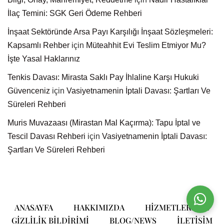
İlaç Temini: SGK Geri Ödeme Rehberi
İnşaat Sektöründe Arsa Payı Karşılığı İnşaat Sözleşmeleri:
Kapsamlı Rehber
için
Müteahhit Evi Teslim Etmiyor Mu?
İşte Yasal Haklarınız
Tenkis Davası: Mirasta Saklı Pay İhlaline Karşı Hukuki
Güvenceniz
için
Vasiyetnamenin İptali Davası: Şartları Ve
Süreleri Rehberi
Muris Muvazaası (Mirastan Mal Kaçırma): Tapu İptal ve
Tescil Davası Rehberi
için
Vasiyetnamenin İptali Davası:
Şartları Ve Süreleri Rehberi
ANASAYFA
HAKKIMIZDA
HIZMETLERIMIZ
GIZLILIK BILDIRIMI
BLOG/NEWS
ILETIŞIM