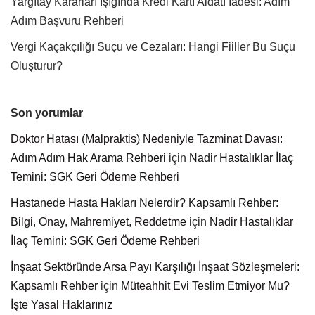
Yargıtay Kararları Işığında Kredi Kartı Aidatı İadesi: Adım
Adım Başvuru Rehberi
Vergi Kaçakçılığı Suçu ve Cezaları: Hangi Fiiller Bu Suçu
Oluşturur?
Son yorumlar
Doktor Hatası (Malpraktis) Nedeniyle Tazminat Davası:
Adım Adım Hak Arama Rehberi
için
Nadir Hastalıklar İlaç
Temini: SGK Geri Ödeme Rehberi
Hastanede Hasta Hakları Nelerdir? Kapsamlı Rehber:
Bilgi, Onay, Mahremiyet, Reddetme
için
Nadir Hastalıklar
İlaç Temini: SGK Geri Ödeme Rehberi
İnşaat Sektöründe Arsa Payı Karşılığı İnşaat Sözleşmeleri:
Kapsamlı Rehber
için
Müteahhit Evi Teslim Etmiyor Mu?
İşte Yasal Haklarınız