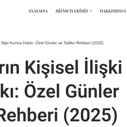
ANASAYFA
HIZMETLERIMIZ
HAKKIMIZDA
l İlişki Kurma Hakkı: Özel Günler ve Tatiller Rehberi (2025)
ın Kişisel İlişki
ı: Özel Günler
 Rehberi (2025)