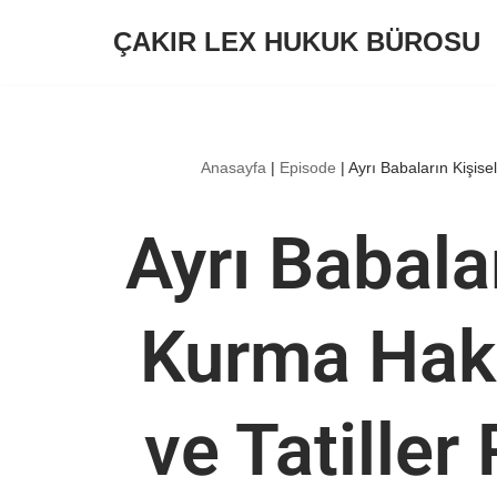
ÇAKIR LEX HUKUK BÜROSU
İçeriğe
geç
Anasayfa
|
Episode
|
Ayrı Babaların Kişise
Ayrı Babalar
Kurma Hakk
ve Tatiller