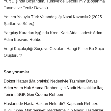
Yurt Dışında Boşandım, Türkiye’de Geçerli mi? (Boşanma
Tanıma ve Tenfiz Davası)
Yatırım Yoluyla Türk Vatandaşlığı Nasıl Kazanılır? (2025
Şartları ve Süreç)
Yargıtay Kararları Işığında Kredi Kartı Aidatı İadesi: Adım
Adım Başvuru Rehberi
Vergi Kaçakçılığı Suçu ve Cezaları: Hangi Fiiller Bu Suçu
Oluşturur?
Son yorumlar
Doktor Hatası (Malpraktis) Nedeniyle Tazminat Davası:
Adım Adım Hak Arama Rehberi
için
Nadir Hastalıklar İlaç
Temini: SGK Geri Ödeme Rehberi
Hastanede Hasta Hakları Nelerdir? Kapsamlı Rehber:
Bilgi, Onay, Mahremiyet, Reddetme
için
Nadir Hastalıklar