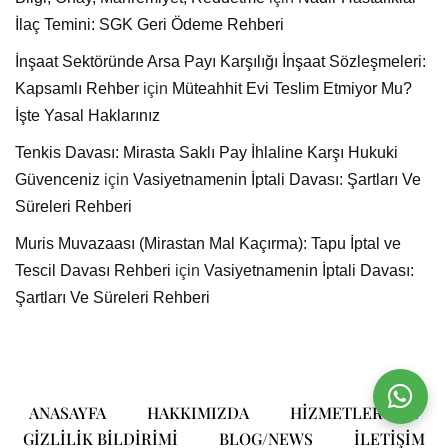
İlaç Temini: SGK Geri Ödeme Rehberi
İnşaat Sektöründe Arsa Payı Karşılığı İnşaat Sözleşmeleri:
Kapsamlı Rehber
için
Müteahhit Evi Teslim Etmiyor Mu?
İşte Yasal Haklarınız
Tenkis Davası: Mirasta Saklı Pay İhlaline Karşı Hukuki
Güvenceniz
için
Vasiyetnamenin İptali Davası: Şartları Ve
Süreleri Rehberi
Muris Muvazaası (Mirastan Mal Kaçırma): Tapu İptal ve
Tescil Davası Rehberi
için
Vasiyetnamenin İptali Davası:
Şartları Ve Süreleri Rehberi
ANASAYFA
HAKKIMIZDA
HIZMETLERIMIZ
GIZLILIK BILDIRIMI
BLOG/NEWS
ILETIŞIM