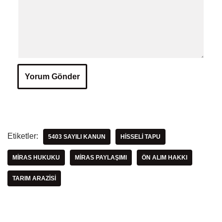
Etiketler:
5403 SAYILI KANUN
HISSELI TAPU
MIRAS HUKUKU
MIRAS PAYLAŞIMI
ÖN ALIM HAKKI
TARIM ARAZISI