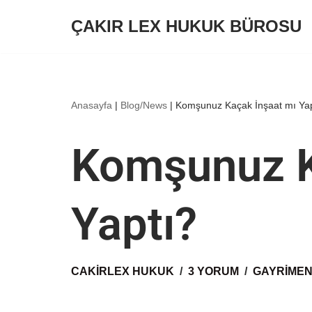
ÇAKIR LEX HUKUK BÜROSU
İçeriğe
geç
Anasayfa
|
Blog/News
|
Komşunuz Kaçak İnşaat mı Yap
Komşunuz K
Yaptı?
CAKIRLEX HUKUK
3 YORUM
GAYRIMEN