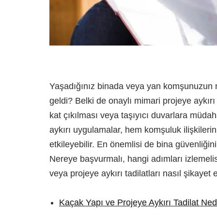
Yaşadığınız binada veya yan komşunuzun
geldi? Belki de onaylı mimari projeye aykırı 
kat çıkılması veya taşıyıcı duvarlara müdah
aykırı uygulamalar, hem komşuluk ilişkiler
etkileyebilir. En önemlisi de bina güvenliği
Nereye başvurmalı, hangi adımları izlemeli
veya projeye aykırı tadilatları nasıl şikayet
Kaçak Yapı ve Projeye Aykırı Tadilat Ned