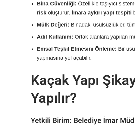
Bina Güvenliği:
Özellikle taşıyıcı siste
risk
oluşturur.
İmara aykırı yapı tespiti
b
Mülk Değeri:
Binadaki usulsüzlükler, tüm
Adil Kullanım:
Ortak alanlara yapılan müd
Emsal Teşkil Etmesini Önleme:
Bir usu
yapmasına yol açabilir.
Kaçak Yapı Şikay
Yapılır?
Yetkili Birim: Belediye İmar Mü