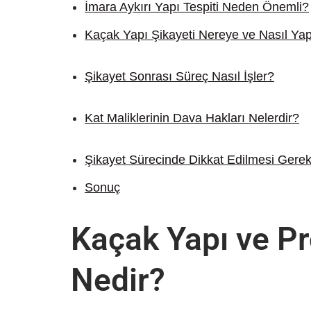
İmara Aykırı Yapı Tespiti Neden Önemli?
Kaçak Yapı Şikayeti Nereye ve Nasıl Yapı
Şikayet Sonrası Süreç Nasıl İşler?
Kat Maliklerinin Dava Hakları Nelerdir?
Şikayet Sürecinde Dikkat Edilmesi Gerek
Sonuç
Kaçak Yapı ve Pr
Nedir?