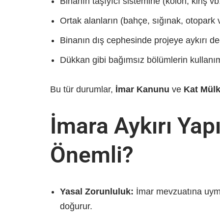
Binanın taşıyıcı sistemine (kolon, kiriş v
Ortak alanların (bahçe, sığınak, otopark v
Binanın dış cephesinde projeye aykırı değ
Dükkan gibi bağımsız bölümlerin kullanım 
Bu tür durumlar,
İmar Kanunu
ve
Kat Mülk
İmara Aykırı Yap
Önemli?
Yasal Zorunluluk:
İmar mevzuatına uymak
doğurur.