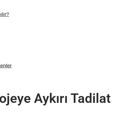
lır?
enler
ojeye Aykırı Tadilat