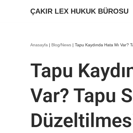
ÇAKIR LEX HUKUK BÜROSU
İçeriğe
geç
Anasayfa
|
Blog/News
|
Tapu Kaydında Hata Mı Var? Tap
Tapu Kaydı
Var? Tapu Si
Düzeltilmes