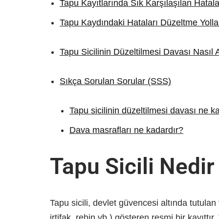
Tapu Kayıtlarında Sık Karşılaşılan Hatala
Tapu Kaydındaki Hataları Düzeltme Yollar
Tapu Sicilinin Düzeltilmesi Davası Nasıl Aç
Sıkça Sorulan Sorular (SSS)
Tapu sicilinin düzeltilmesi davası ne k
Dava masrafları ne kadardır?
Tapu Sicili Nedi
Tapu sicili, devlet güvencesi altında tutula
irtifak, rehin vb.) gösteren resmi bir kayıttı