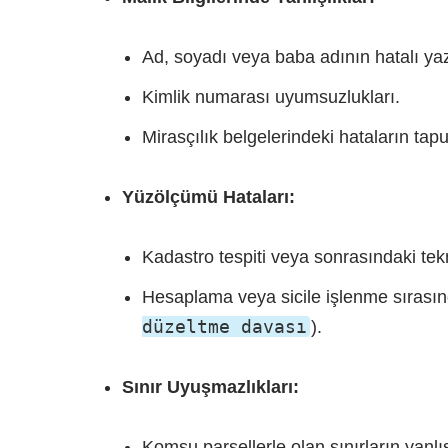
Ad, soyadı veya baba adının hatalı ya
Kimlik numarası uyumsuzlukları.
Mirasçılık belgelerindeki hataların ta
Yüzölçümü Hataları:
Kadastro tespiti veya sonrasındaki tekn
Hesaplama veya sicile işlenme sırasın
düzeltme davası
).
Sınır Uyuşmazlıkları:
Komşu parsellerle olan sınırların yanlı