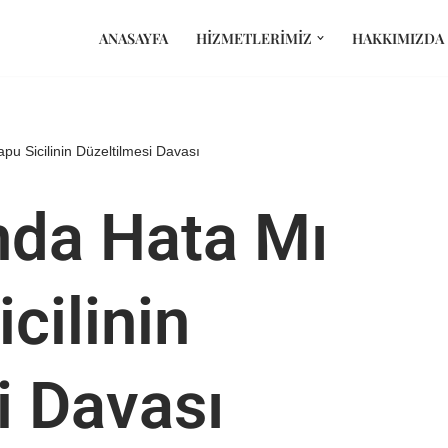
ANASAYFA
HIZMETLERIMIZ
HAKKIMIZDA
u Sicilinin Düzeltilmesi Davası
nda Hata Mı
cilinin
i Davası