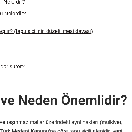
r Nelerdir?
ı Nelerdir?
ılır? (tapu sicilinin düzeltilmesi davası)
adar sürer?
r ve Neden Önemlidir?
n ve taşınmaz mallar üzerindeki ayni hakları (mülkiyet,
r. Türk Medeni Kanunu’na göre tapu sicili alenidir, yani