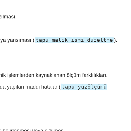
zılması.
tapu malik ismi düzeltme
puya yansıması (
).
ik işlemlerden kaynaklanan ölçüm farklılıkları.
tapu yüzölçümü
da yapılan maddi hatalar (
ş belirlenmesi veya çizilmesi.