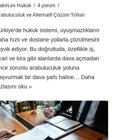
akirLex Hukuk
4 yorum
rabuluculuk ve Alternatif Çözüm Yolları
ürkiye’de hukuk sistemi, uyuşmazlıkların
aha hızlı ve dostane yollarla çözülmesini
eşvik ediyor. Bu doğrultuda, özellikle iş,
icari ve kira gibi alanlarda dava açmadan
nce zorunlu arabuluculuk yoluna
aşvurmak bir dava şartı haline…
Daha
azlasını oku »