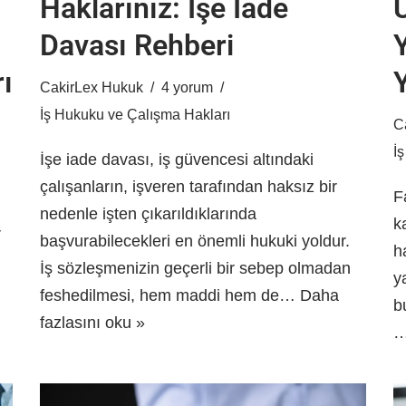
Haklarınız: İşe İade
Davası Rehberi
Y
ı
CakirLex Hukuk
4 yorum
İş Hukuku ve Çalışma Hakları
C
İ
İşe iade davası, iş güvencesi altındaki
çalışanların, işveren tarafından haksız bir
F
nedenle işten çıkarıldıklarında
k
r
başvurabilecekleri en önemli hukuki yoldur.
h
İş sözleşmenizin geçerli bir sebep olmadan
y
feshedilmesi, hem maddi hem de…
Daha
b
fazlasını oku »