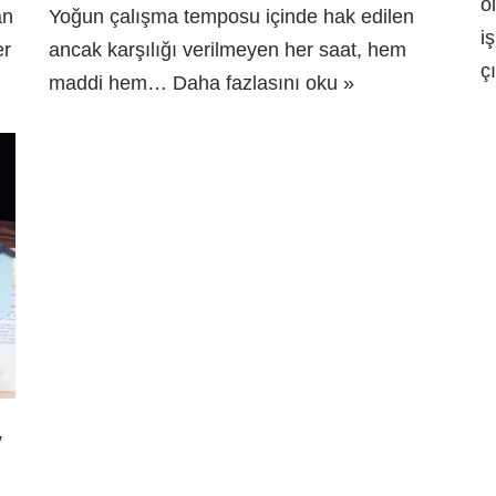
o
an
Yoğun çalışma temposu içinde hak edilen
i
er
ancak karşılığı verilmeyen her saat, hem
ç
maddi hem…
Daha fazlasını oku »
y