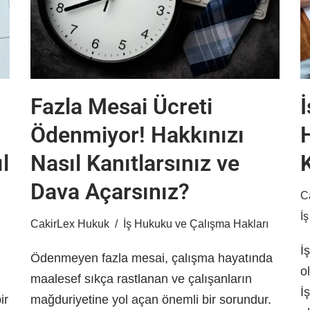
Fazla Mesai Ücreti
Ödenmiyor! Hakkınızı
l
Nasıl Kanıtlarsınız ve
Dava Açarsınız?
C
İ
CakirLex Hukuk
İş Hukuku ve Çalışma Hakları
İ
Ödenmeyen fazla mesai, çalışma hayatında
o
maalesef sıkça rastlanan ve çalışanların
İ
ir
mağduriyetine yol açan önemli bir sorundur.