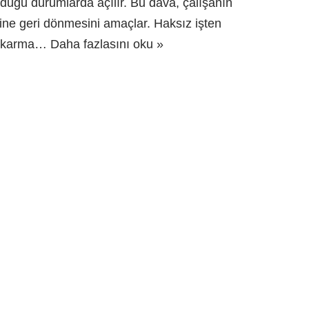
lduğu durumlarda açılır. Bu dava, çalışanın
şine geri dönmesini amaçlar. Haksız işten
ıkarma…
Daha fazlasını oku »