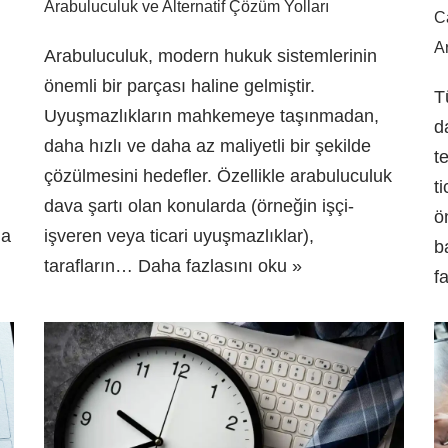
Arabuluculuk ve Alternatif Çözüm Yolları
C
A
Arabuluculuk, modern hukuk sistemlerinin
önemli bir parçası haline gelmiştir.
T
Uyuşmazlıkların mahkemeye taşınmadan,
d
daha hızlı ve daha az maliyetli bir şekilde
t
çözülmesini hedefler. Özellikle arabuluculuk
t
dava şartı olan konularda (örneğin işçi-
ö
ha
işveren veya ticari uyuşmazlıklar),
b
tarafların…
Daha fazlasını oku »
f