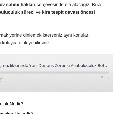
ev sahibi hakları
çerçevesinde ele alacağız.
Kira
buluculuk süreci
ve
kira tespit davası öncesi
mak yerine dinlemek isterseniz aynı konuları
olayca dinleyebilirsiniz:
Kiracı ve Ev Sahibi Anlaşmazlıklarında Yeni Dönem: Zorunlu Arabuluculuk Rehberi
00:00
/
uluk Nedir?