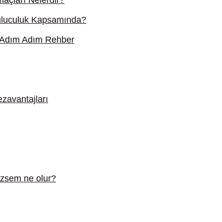
açları Nelerdir?
buluculuk Kapsamında?
? Adım Adım Rehber
zavantajları
ezsem ne olur?