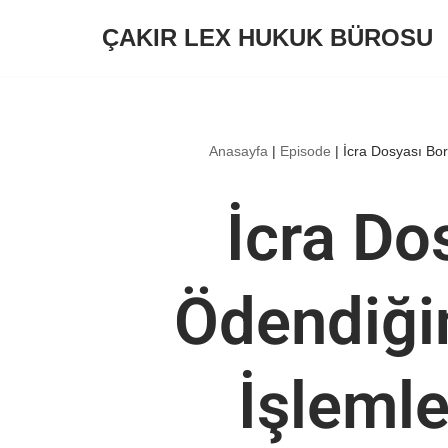
ÇAKIR LEX HUKUK BÜROSU
İçeriğe
geç
Anasayfa
|
Episode
|
İcra Dosyası Bo
İcra Do
Ödendiği
İşlemle