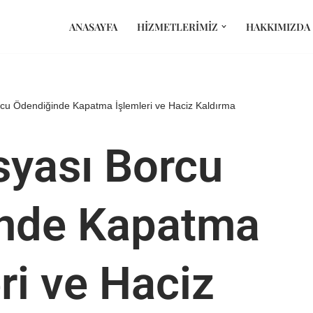
ANASAYFA
HIZMETLERIMIZ
HAKKIMIZDA
rcu Ödendiğinde Kapatma İşlemleri ve Haciz Kaldırma
syası Borcu
nde Kapatma
ri ve Haciz