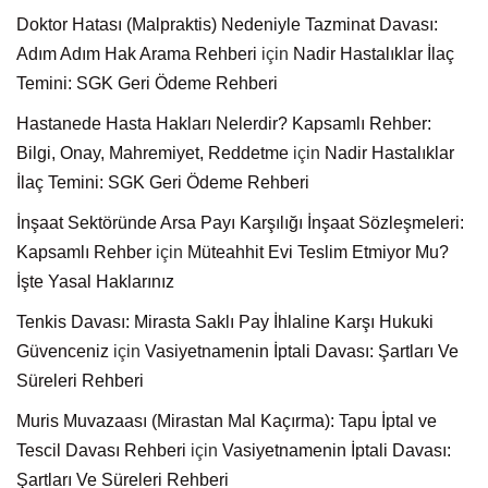
Doktor Hatası (Malpraktis) Nedeniyle Tazminat Davası:
Adım Adım Hak Arama Rehberi
için
Nadir Hastalıklar İlaç
Temini: SGK Geri Ödeme Rehberi
Hastanede Hasta Hakları Nelerdir? Kapsamlı Rehber:
Bilgi, Onay, Mahremiyet, Reddetme
için
Nadir Hastalıklar
İlaç Temini: SGK Geri Ödeme Rehberi
İnşaat Sektöründe Arsa Payı Karşılığı İnşaat Sözleşmeleri:
Kapsamlı Rehber
için
Müteahhit Evi Teslim Etmiyor Mu?
İşte Yasal Haklarınız
Tenkis Davası: Mirasta Saklı Pay İhlaline Karşı Hukuki
Güvenceniz
için
Vasiyetnamenin İptali Davası: Şartları Ve
Süreleri Rehberi
Muris Muvazaası (Mirastan Mal Kaçırma): Tapu İptal ve
Tescil Davası Rehberi
için
Vasiyetnamenin İptali Davası:
Şartları Ve Süreleri Rehberi