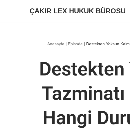
ÇAKIR LEX HUKUK BÜROSU
İçeriğe
geç
Anasayfa
|
Episode
|
Destekten Yoksun Kalma
Destekten
Tazminatı 
Hangi Dur