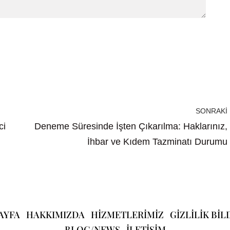
SONRAKI
ci
Deneme Süresinde İşten Çıkarılma: Haklarınız,
İhbar ve Kıdem Tazminatı Durumu
AYFA
HAKKIMIZDA
HIZMETLERIMIZ
GIZLILIK BIL
BLOG/NEWS
ILETIŞIM