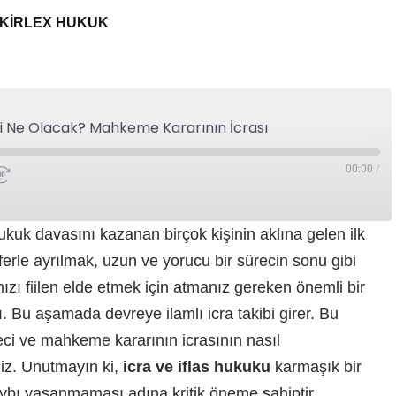
KIRLEX HUKUK
i Ne Olacak? Mahkeme Kararının İcrası
00:00
/
ukuk davasını kazanan birçok kişinin aklına gelen ilk
erle ayrılmak, uzun ve yorucu bir sürecin sonu gibi
ızı fiilen elde etmek için atmanız gereken önemli bir
 Bu aşamada devreye ilamlı icra takibi girer. Bu
ci ve mahkeme kararının icrasının nasıl
ğiz. Unutmayın ki,
icra ve iflas hukuku
karmaşık bir
aybı yaşanmaması adına kritik öneme sahiptir.