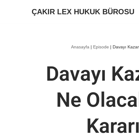
ÇAKIR LEX HUKUK BÜROSU
İçeriğe
geç
Anasayfa
|
Episode
|
Davayı Kazan
Davayı Ka
Ne Olac
Kararı