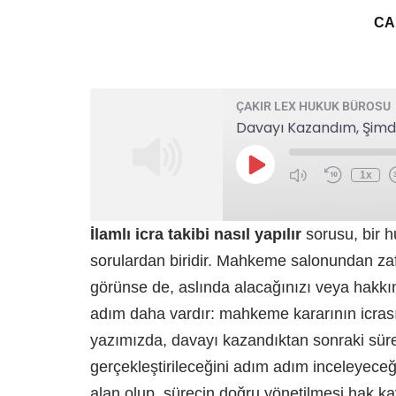
CA
ÇAKIR LEX HUKUK BÜROSU
Davayı Kazandım, Şimd
1x
İlamlı icra takibi nasıl yapılır
sorusu, bir h
sorulardan biridir. Mahkeme salonundan zaf
görünse de, aslında alacağınızı veya hakkın
adım daha vardır: mahkeme kararının icrası.
yazımızda, davayı kazandıktan sonraki süre
gerçekleştirileceğini adım adım inceleyece
alan olup, sürecin doğru yönetilmesi hak k