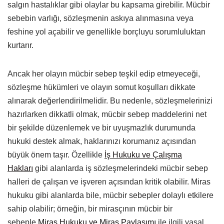
salgın hastalıklar gibi olaylar bu kapsama girebilir. Mücbir
sebebin varlığı, sözleşmenin askıya alınmasına veya
feshine yol açabilir ve genellikle borçluyu sorumluluktan
kurtarır.
Ancak her olayın mücbir sebep teşkil edip etmeyeceği,
sözleşme hükümleri ve olayın somut koşulları dikkate
alınarak değerlendirilmelidir. Bu nedenle, sözleşmelerinizi
hazırlarken dikkatli olmak, mücbir sebep maddelerini net
bir şekilde düzenlemek ve bir uyuşmazlık durumunda
hukuki destek almak, haklarınızı korumanız açısından
büyük önem taşır. Özellikle
İş Hukuku ve Çalışma
Hakları
gibi alanlarda iş sözleşmelerindeki mücbir sebep
halleri de çalışan ve işveren açısından kritik olabilir. Miras
hukuku gibi alanlarda bile, mücbir sebepler dolaylı etkilere
sahip olabilir; örneğin, bir mirasçının mücbir bir
sebeple
Miras Hukuku ve Miras Paylaşımı
ile ilgili yasal