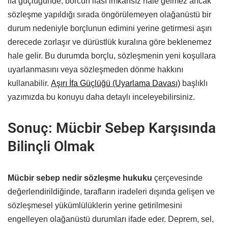
ifa güçlüğünde, borcun ifası imkansız hale gelmez ancak
sözleşme yapıldığı sırada öngörülemeyen olağanüstü bir
durum nedeniyle borçlunun edimini yerine getirmesi aşırı
derecede zorlaşır ve dürüstlük kuralına göre beklenemez
hale gelir. Bu durumda borçlu, sözleşmenin yeni koşullara
uyarlanmasını veya sözleşmeden dönme hakkını
kullanabilir.
Aşırı İfa Güçlüğü (Uyarlama Davası)
başlıklı
yazımızda bu konuyu daha detaylı inceleyebilirsiniz.
Sonuç: Mücbir Sebep Karşısında
Bilinçli Olmak
Mücbir sebep nedir sözleşme hukuku
çerçevesinde
değerlendirildiğinde, tarafların iradeleri dışında gelişen ve
sözleşmesel yükümlülüklerin yerine getirilmesini
engelleyen olağanüstü durumları ifade eder. Deprem, sel,