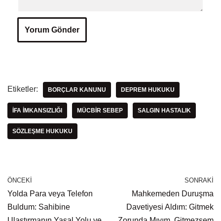
Etiketler:
BORÇLAR KANUNU
DEPREM HUKUKU
IFA IMKANSIZLIĞI
MÜCBIR SEBEP
SALGIN HASTALIK
SÖZLEŞME HUKUKU
ÖNCEKI
SONRAKI
Yolda Para veya Telefon
Mahkemeden Duruşma
Buldum: Sahibine
Davetiyesi Aldım: Gitmek
Ulaştırmanın Yasal Yolu ve
Zorunda Mıyım, Gitmezsem