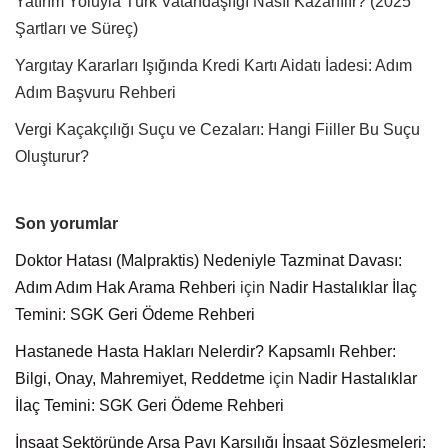
Yatırım Yoluyla Türk Vatandaşlığı Nasıl Kazanılır? (2025
Şartları ve Süreç)
Yargıtay Kararları Işığında Kredi Kartı Aidatı İadesi: Adım
Adım Başvuru Rehberi
Vergi Kaçakçılığı Suçu ve Cezaları: Hangi Fiiller Bu Suçu
Oluşturur?
Son yorumlar
Doktor Hatası (Malpraktis) Nedeniyle Tazminat Davası:
Adım Adım Hak Arama Rehberi
için
Nadir Hastalıklar İlaç
Temini: SGK Geri Ödeme Rehberi
Hastanede Hasta Hakları Nelerdir? Kapsamlı Rehber:
Bilgi, Onay, Mahremiyet, Reddetme
için
Nadir Hastalıklar
İlaç Temini: SGK Geri Ödeme Rehberi
İnşaat Sektöründe Arsa Payı Karşılığı İnşaat Sözleşmeleri: