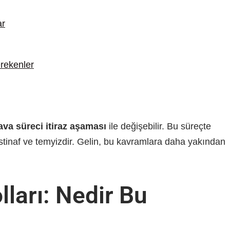
ar
erekenler
ava süreci itiraz aşaması
ile değişebilir. Bu süreçte
stinaf ve temyizdir. Gelin, bu kavramlara daha yakından
ları: Nedir Bu