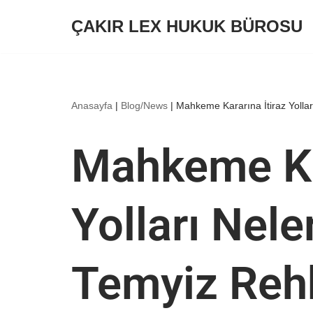
ÇAKIR LEX HUKUK BÜROSU
İçeriğe
geç
Anasayfa
|
Blog/News
|
Mahkeme Kararına İtiraz Yollar
Mahkeme Kar
Yolları Nele
Temyiz Reh