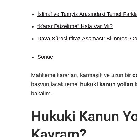
İstinaf ve Temyiz Arasındaki Temel Farkl
“Karar Düzeltme” Hala Var Mı?
Dava Süreci İtiraz Aşaması: Bilinmesi G
Sonuç
Mahkeme kararları, karmaşık ve uzun bir
d
başvurulacak temel
hukuki kanun yolları
i
bakalım.
Hukuki Kanun Yol
Kavram?