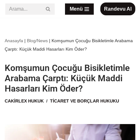
Menü
Randevu Al
İçeriğe
geç
Anasayfa
|
Blog/News
|
Komşumun Çocuğu Bisikletimle Arabama
Çarptı: Küçük Maddi Hasarları Kim Öder?
Komşumun Çocuğu Bisikletimle
Arabama Çarptı: Küçük Maddi
Hasarları Kim Öder?
CAKIRLEX HUKUK
TICARET VE BORÇLAR HUKUKU