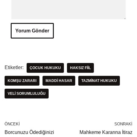
Etiketler:
ÇOCUK HUKUKU
HAKSIZ FIIL
KOMŞU ZARARI
MADDI HASAR
TAZMINAT HUKUKU
VELI SORUMLULUĞU
ÖNCEKI
SONRAKI
Borcunuzu Ödediğinizi
Mahkeme Kararına İtiraz