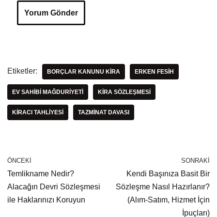
Etiketler:
BORÇLAR KANUNU KIRA
ERKEN FESIH
EV SAHIBI MAĞDURIYETI
KIRA SÖZLEŞMESI
KIRACI TAHLIYESI
TAZMINAT DAVASI
ÖNCEKI
SONRAKI
Temlikname Nedir?
Kendi Başınıza Basit Bir
Alacağın Devri Sözleşmesi
Sözleşme Nasıl Hazırlanır?
ile Haklarınızı Koruyun
(Alım-Satım, Hizmet İçin
İpuçları)