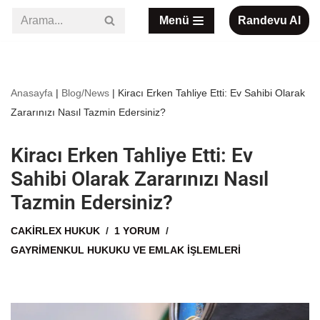
Menü
Randevu Al
İçeriğe
geç
Anasayfa
|
Blog/News
|
Kiracı Erken Tahliye Etti: Ev Sahibi Olarak
Zararınızı Nasıl Tazmin Edersiniz?
Kiracı Erken Tahliye Etti: Ev
Sahibi Olarak Zararınızı Nasıl
Tazmin Edersiniz?
CAKIRLEX HUKUK
1 YORUM
GAYRIMENKUL HUKUKU VE EMLAK İŞLEMLERI