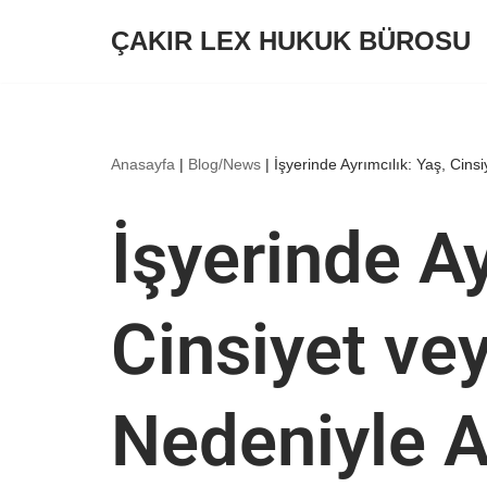
ÇAKIR LEX HUKUK BÜROSU
İçeriğe
geç
Anasayfa
|
Blog/News
|
İşyerinde Ayrımcılık: Yaş, Cins
İşyerinde Ay
Cinsiyet ve
Nedeniyle A