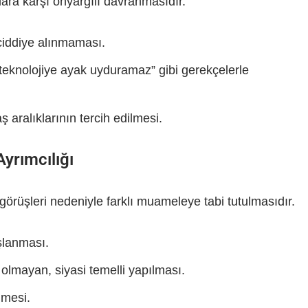
nlara karşı önyargılı davranmasıdır.
ciddiye alınmaması.
 “teknolojiye ayak uyduramaz” gibi gerekçelerle
aş aralıklarının tercih edilmesi.
Ayrımcılığı
görüşleri nedeniyle farklı muameleye tabi tutulmasıdır.
ışlanması.
olmayan, siyasi temelli yapılması.
lmesi.