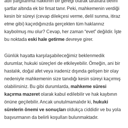
adil yargılanma hakkının bir gereği olarak taraflara belirli
şartlar altında ek bir fırsat tanır. Peki, mahkemenin verdiği
kesin bir süreyi (cevap dilekçesi verme, delil sunma, itiraz
etme gibi) kaçırdığınızda gerçekten tüm haklarınız
kaybolmuş mu olur? Cevap, her zaman “evet” değildir. İşte
bu noktada
eski hale getirme
devreye girer.
Günlük hayatta karşılaşabileceğimiz beklenmedik
durumlar, hukuki süreçleri de etkileyebilir. Örneğin, ani bir
hastalık, doğal afet veya iradeniz dışında gelişen bir olay
nedeniyle mahkemenin size tanıdığı kesin süreyi kaçırmış
olabilirsiniz. Bu gibi durumlarda,
mahkeme süresi
kaçırma mazeret
olarak kabul edilebilir ve hak kaybının
önüne geçilebilir. Ancak unutulmamalıdır ki,
hukuki
sürelerin önemi ve sonuçları
oldukça ciddidir ve bu yola
başvurmanın da belirli koşulları bulunmaktadır.