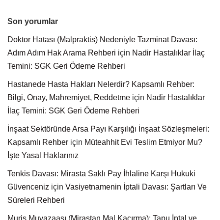
Son yorumlar
Doktor Hatası (Malpraktis) Nedeniyle Tazminat Davası:
Adım Adım Hak Arama Rehberi
için
Nadir Hastalıklar İlaç
Temini: SGK Geri Ödeme Rehberi
Hastanede Hasta Hakları Nelerdir? Kapsamlı Rehber:
Bilgi, Onay, Mahremiyet, Reddetme
için
Nadir Hastalıklar
İlaç Temini: SGK Geri Ödeme Rehberi
İnşaat Sektöründe Arsa Payı Karşılığı İnşaat Sözleşmeleri:
Kapsamlı Rehber
için
Müteahhit Evi Teslim Etmiyor Mu?
İşte Yasal Haklarınız
Tenkis Davası: Mirasta Saklı Pay İhlaline Karşı Hukuki
Güvenceniz
için
Vasiyetnamenin İptali Davası: Şartları Ve
Süreleri Rehberi
Muris Muvazaası (Mirastan Mal Kaçırma): Tapu İptal ve