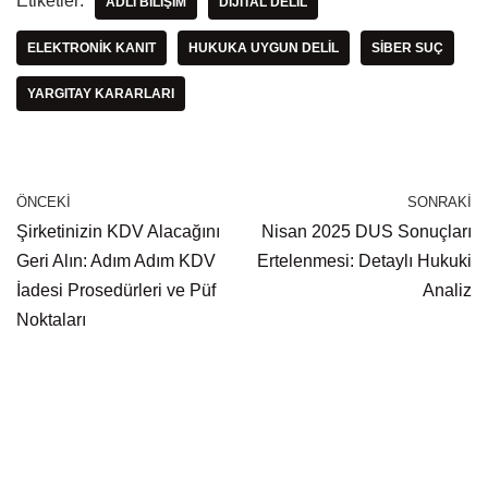
Etiketler:
ADLI BILIŞIM
DIJITAL DELIL
ELEKTRONIK KANIT
HUKUKA UYGUN DELIL
SIBER SUÇ
YARGITAY KARARLARI
ÖNCEKI
SONRAKI
Şirketinizin KDV Alacağını
Nisan 2025 DUS Sonuçları
Geri Alın: Adım Adım KDV
Ertelenmesi: Detaylı Hukuki
İadesi Prosedürleri ve Püf
Analiz
Noktaları