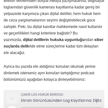
telefon verilerinden sosyal medya yazışmalarına, bilgisayar
loglarından güvenlik kamerası kayıtlarına kadar geniş bir
yelpazede karşımıza çıkan dijital deliller, hem hukuk hem
de ceza yargılamalarının seyrini değiştirebilecek güce
sahiptir. Peki, bu dijital kanıtlar mahkemede nasıl kullanılır
ve geçerlilikleri hangi kriterlere bağlıdır? Bu
yazımızda,
dijital delillerin hukuka uygunluğu
ndan
siber
suçlarda delil
elde etme süreçlerine kadar tüm detayları
ele alacağız.
Ayrıca bu yazıda ele aldığımız konuları okumak yerine
dinlemek isterseniz aynı konuları tartıştığımız podcast
bölümümüzü aşağıdan kolayca dinleyebilirsiniz:
ÇAKIR LEX HUKUK BÜROSU
Ekran Görüntüsünden Log Kayıtlarına: Dijital Deliller Mahkemede Nasıl Kullanılır, Geçerliliği Nedir?