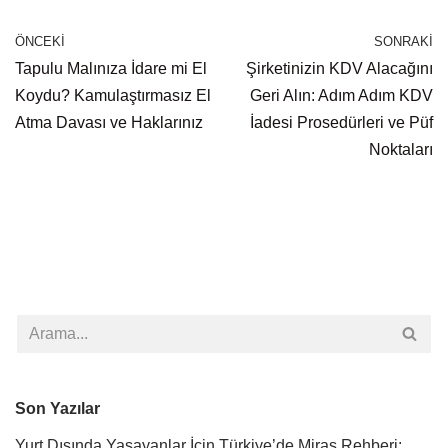
ÖNCEKI
SONRAKI
Tapulu Malınıza İdare mi El
Şirketinizin KDV Alacağını
Koydu? Kamulaştırmasız El
Geri Alın: Adım Adım KDV
Atma Davası ve Haklarınız
İadesi Prosedürleri ve Püf
Noktaları
Son Yazılar
Yurt Dışında Yaşayanlar İçin Türkiye’de Miras Rehberi: