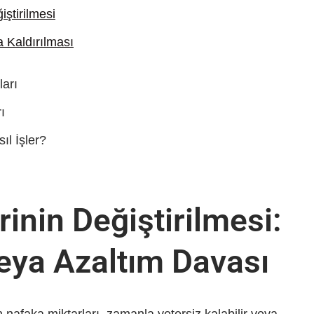
ştirilmesi
a Kaldırılması
ları
ı
ıl İşler?
nin Değiştirilmesi:
eya Azaltım Davası