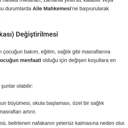
nafaka miktarları, zamanla yetersiz kalabilir veya
. Bu durumlarda
Aile Mahkemesi
‘ne başvurularak
.
ası) Değiştirilmesi
n çocuğun bakım, eğitim, sağlık gibi masraflarına
ocuğun menfaati
olduğu için değişen koşullara en
şunlar olabilir:
n büyümesi, okula başlaması, özel bir sağlık
srafları artırır.
, belirlenen nafakanın yetersiz kalmasına neden olur.