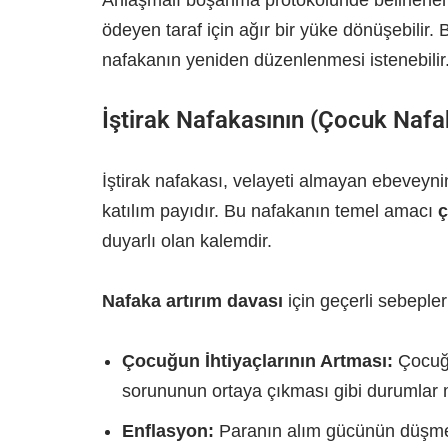
Anlaşmalı boşanma protokolünde belirlenen 
ödeyen taraf için ağır bir yüke dönüşebilir
nafakanın yeniden düzenlenmesi istenebilir
İştirak Nafakasının (Çocuk Nafak
İştirak nafakası, velayeti almayan ebeveyni
katılım payıdır. Bu nafakanın temel amacı
ç
duyarlı olan kalemdir.
Nafaka artırım davası
için geçerli sebepler 
Çocuğun İhtiyaçlarının Artması:
Çocuğu
sorununun ortaya çıkması gibi durumlar ma
Enflasyon:
Paranın alım gücünün düşmesi