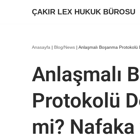
ÇAKIR LEX HUKUK BÜROSU
İçeriğe
geç
Anasayfa
|
Blog/News
|
Anlaşmalı Boşanma Protokolü De
Anlaşmalı 
Protokolü De
mi? Nafaka 