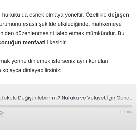
 hukuku da esnek olmaya yöneltir. Özellikle
değişen
durumunu esaslı şekilde etkilediğinde, mahkemeye
yeniden düzenlenmesini talep etmek mümkündür. Bu
çocuğun menfaati
ilkesidir.
mak yerine dinlemek isterseniz aynı konuları
olayca dinleyebilirsiniz:
Anlaşmalı Boşanma Protokolü Değiştirilebilir mi? Nafaka ve Velayet İçin Güncel Rehber
00:00
/