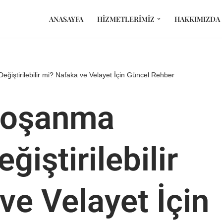
ANASAYFA
HIZMETLERIMIZ
HAKKIMIZDA
ğiştirilebilir mi? Nafaka ve Velayet İçin Güncel Rehber
Boşanma
ğiştirilebilir
ve Velayet İçin