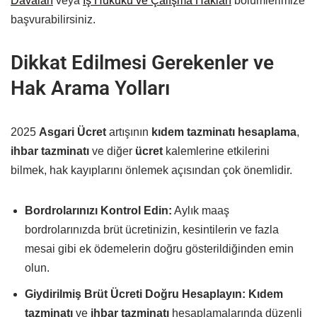
Davaları
veya
İş Hukuku ve Çalışma Hakları
bölümlerimize
başvurabilirsiniz.
Dikkat Edilmesi Gerekenler ve
Hak Arama Yolları
2025
Asgari Ücret
artışının
kıdem tazminatı hesaplama
,
ihbar tazminatı
ve diğer
ücret
kalemlerine etkilerini
bilmek, hak kayıplarını önlemek açısından çok önemlidir.
Bordrolarınızı Kontrol Edin:
Aylık maaş
bordrolarınızda brüt ücretinizin, kesintilerin ve fazla
mesai gibi ek ödemelerin doğru gösterildiğinden emin
olun.
Giydirilmiş Brüt Ücreti Doğru Hesaplayın:
Kıdem
tazminatı
ve
ihbar tazminatı
hesaplamalarında düzenli