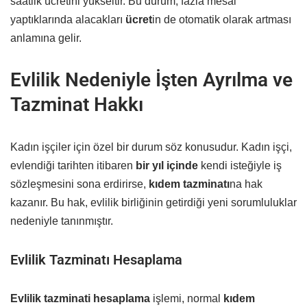
saatlik ücretini yükseltir. Bu durum, fazla mesai
yaptıklarında alacakları
ücret
in de otomatik olarak artması
anlamına gelir.
Evlilik Nedeniyle İşten Ayrılma ve
Tazminat Hakkı
Kadın işçiler için özel bir durum söz konusudur. Kadın işçi,
evlendiği tarihten itibaren
bir yıl içinde
kendi isteğiyle iş
sözleşmesini sona erdirirse,
kıdem tazminatı
na hak
kazanır. Bu hak, evlilik birliğinin getirdiği yeni sorumluluklar
nedeniyle tanınmıştır.
Evlilik Tazminatı Hesaplama
Evlilik tazminati hesaplama
işlemi, normal
kıdem