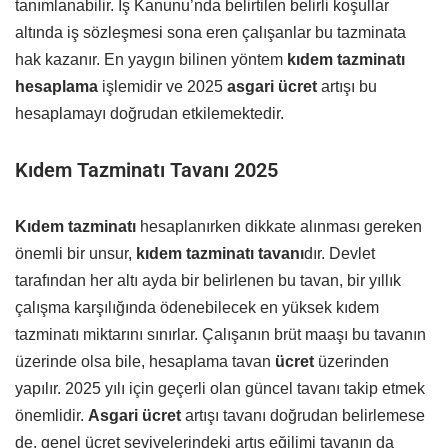
tanımlanabilir. İş Kanunu’nda belirtilen belirli koşullar
altında iş sözleşmesi sona eren çalışanlar bu tazminata
hak kazanır. En yaygın bilinen yöntem
kıdem tazminatı
hesaplama
işlemidir ve 2025
asgari ücret
artışı bu
hesaplamayı doğrudan etkilemektedir.
Kıdem Tazminatı Tavanı 2025
Kıdem tazminatı
hesaplanırken dikkate alınması gereken
önemli bir unsur,
kıdem tazminatı tavanı
dır. Devlet
tarafından her altı ayda bir belirlenen bu tavan, bir yıllık
çalışma karşılığında ödenebilecek en yüksek kıdem
tazminatı miktarını sınırlar. Çalışanın brüt maaşı bu tavanın
üzerinde olsa bile, hesaplama tavan
ücret
üzerinden
yapılır. 2025 yılı için geçerli olan güncel tavanı takip etmek
önemlidir.
Asgari ücret
artışı tavanı doğrudan belirlemese
de, genel ücret seviyelerindeki artış eğilimi tavanın da