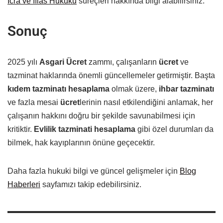
İcra ve İflas Hukuku
süreçleri hakkında bilgi alabilirsiniz.
Sonuç
2025 yılı
Asgari Ücret
zammı, çalışanların
ücret
ve
tazminat haklarında önemli güncellemeler getirmiştir. Başta
kıdem tazminatı hesaplama
olmak üzere,
ihbar tazminatı
ve fazla mesai
ücret
lerinin nasıl etkilendiğini anlamak, her
çalışanın hakkını doğru bir şekilde savunabilmesi için
kritiktir.
Evlilik tazminati hesaplama
gibi özel durumları da
bilmek, hak kayıplarının önüne geçecektir.
Daha fazla hukuki bilgi ve güncel gelişmeler için
Blog
Haberleri
sayfamızı takip edebilirsiniz.