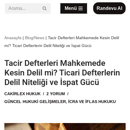
Menü
Randevu Al
İçeriğe
geç
Anasayfa
|
Blog/News
|
Tacir Defterleri Mahkemede Kesin Delil
mi? Ticari Defterlerin Delil Niteliği ve İspat Gücü
Tacir Defterleri Mahkemede
Kesin Delil mi? Ticari Defterlerin
Delil Niteliği ve İspat Gücü
CAKIRLEX HUKUK
2 YORUM
GÜNCEL HUKUKI GELIŞMELER
,
İCRA VE İFLAS HUKUKU