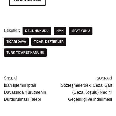
Etiketler:
DELIL HUKUKU
HMK
İSPAT YÜKÜ
TICARI DAVA
TICARI DEFTERLER
TÜRK TICARET KANUNU
ÖNCEKI
SONRAKI
İdari İşlemin İptali
Sözleşmelerdeki Cezai Şart
Davasında Yürütmenin
(Ceza Koşulu) Nedir?
Durdurulması Talebi
Geçerliliği ve İndirilmesi