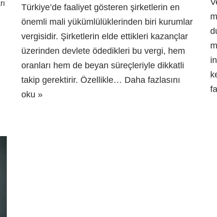
V
rı
Türkiye’de faaliyet gösteren şirketlerin en
m
önemli mali yükümlülüklerinden biri kurumlar
d
vergisidir. Şirketlerin elde ettikleri kazançlar
m
üzerinden devlete ödedikleri bu vergi, hem
i
oranları hem de beyan süreçleriyle dikkatli
k
takip gerektirir. Özellikle…
Daha fazlasını
f
oku »