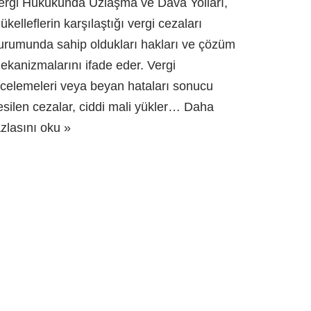
ergi Hukukunda Uzlaşma ve Dava Yolları,
ükelleflerin karşılaştığı vergi cezaları
urumunda sahip oldukları hakları ve çözüm
ekanizmalarını ifade eder. Vergi
ncelemeleri veya beyan hataları sonucu
esilen cezalar, ciddi mali yükler…
Daha
azlasını oku »