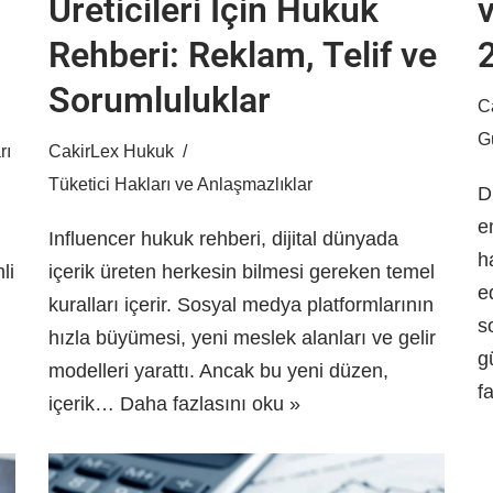
Üreticileri İçin Hukuk
v
Rehberi: Reklam, Telif ve
Sorumluluklar
C
G
rı
CakirLex Hukuk
Tüketici Hakları ve Anlaşmazlıklar
D
e
Influencer hukuk rehberi, dijital dünyada
h
li
içerik üreten herkesin bilmesi gereken temel
e
kuralları içerir. Sosyal medya platformlarının
s
hızla büyümesi, yeni meslek alanları ve gelir
g
modelleri yarattı. Ancak bu yeni düzen,
f
içerik…
Daha fazlasını oku »