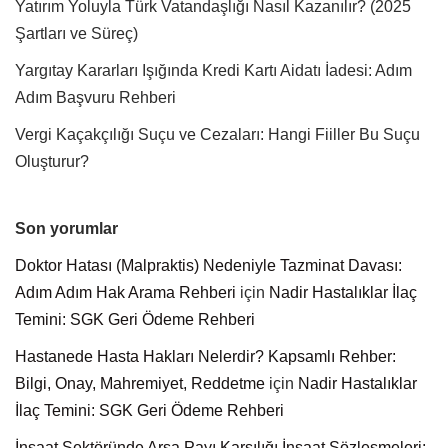
Yatırım Yoluyla Türk Vatandaşlığı Nasıl Kazanılır? (2025
Şartları ve Süreç)
Yargıtay Kararları Işığında Kredi Kartı Aidatı İadesi: Adım
Adım Başvuru Rehberi
Vergi Kaçakçılığı Suçu ve Cezaları: Hangi Fiiller Bu Suçu
Oluşturur?
Son yorumlar
Doktor Hatası (Malpraktis) Nedeniyle Tazminat Davası:
Adım Adım Hak Arama Rehberi
için
Nadir Hastalıklar İlaç
Temini: SGK Geri Ödeme Rehberi
Hastanede Hasta Hakları Nelerdir? Kapsamlı Rehber:
Bilgi, Onay, Mahremiyet, Reddetme
için
Nadir Hastalıklar
İlaç Temini: SGK Geri Ödeme Rehberi
İnşaat Sektöründe Arsa Payı Karşılığı İnşaat Sözleşmeleri: