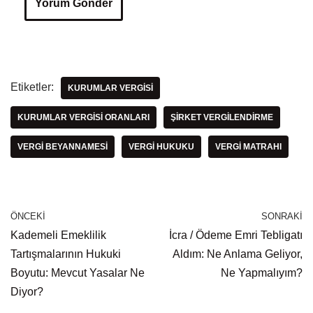
Etiketler:
KURUMLAR VERGISI
KURUMLAR VERGISI ORANLARI
ŞIRKET VERGILENDIRME
VERGI BEYANNAMESI
VERGI HUKUKU
VERGI MATRAHI
ÖNCEKI
SONRAKI
Kademeli Emeklilik
İcra / Ödeme Emri Tebligatı
Tartışmalarının Hukuki
Aldım: Ne Anlama Geliyor,
Boyutu: Mevcut Yasalar Ne
Ne Yapmalıyım?
Diyor?