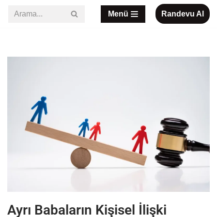
Menü
Randevu Al
İçeriğe
geç
Ayrı Babaların Kişisel İlişki