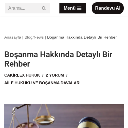
Menü
Randevu Al
İçeriğe
geç
Anasayfa
|
Blog/News
|
Boşanma Hakkında Detaylı Bir Rehber
Boşanma Hakkında Detaylı Bir
Rehber
CAKIRLEX HUKUK
2 YORUM
AILE HUKUKU VE BOŞANMA DAVALARI