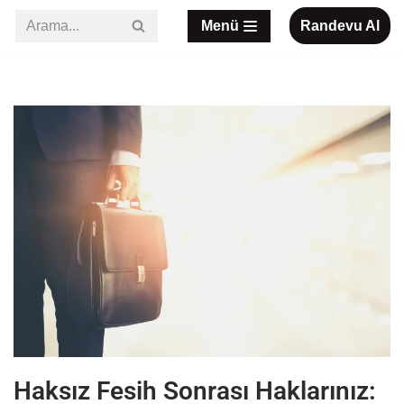
Menü
Randevu Al
İçeriğe
geç
Haksız Fesih Sonrası Haklarınız: