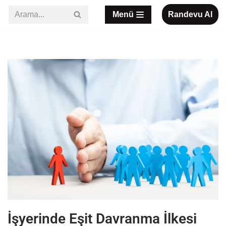
Menü
Randevu Al
İçeriğe
geç
İşyerinde Eşit Davranma İlkesi