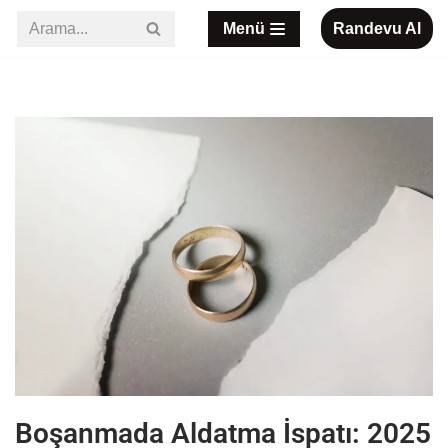
Menü
Randevu Al
İçeriğe
geç
Boşanmada Aldatma İspatı: 2025