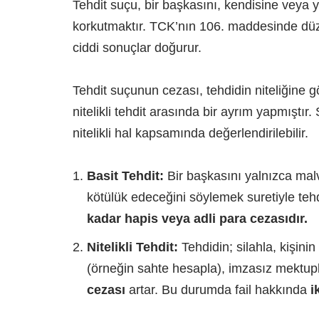
Tehdit suçu, bir başkasını, kendisine veya y
korkutmaktır. TCK’nın 106. maddesinde düz
ciddi sonuçlar doğurur.
Tehdit suçunun cezası, tehdidin niteliğine g
nitelikli tehdit arasında bir ayrım yapmıştır
nitelikli hal kapsamında değerlendirilebilir.
Basit Tehdit:
Bir başkasını yalnızca malv
kötülük edeceğini söylemek suretiyle teh
kadar hapis veya adli para cezasıdır.
Nitelikli Tehdit:
Tehdidin; silahla, kişini
(örneğin sahte hesapla), imzasız mektupl
cezası
artar. Bu durumda fail hakkında
i