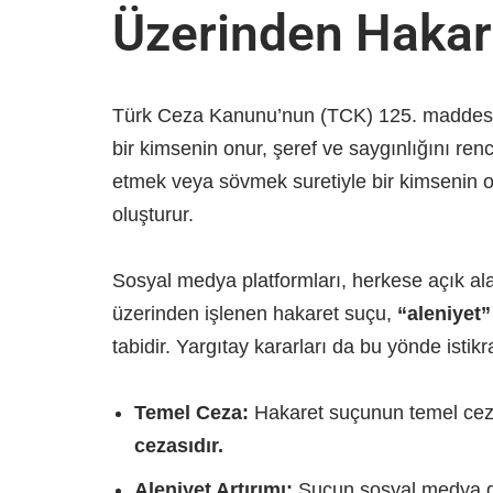
Üzerinden Hakar
Türk Ceza Kanunu’nun (TCK) 125. maddesi
bir kimsenin onur, şeref ve saygınlığını renc
etmek veya sövmek suretiyle bir kimsenin o
oluşturur.
Sosyal medya platformları, herkese açık alan
üzerinden işlenen hakaret suçu,
“aleniyet”
tabidir. Yargıtay kararları da bu yönde istik
Temel Ceza:
Hakaret suçunun temel ce
cezasıdır.
Aleniyet Artırımı:
Suçun sosyal medya gi