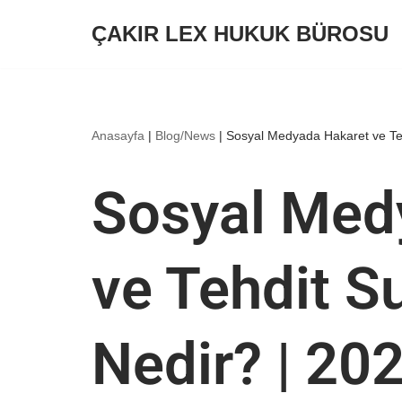
ÇAKIR LEX HUKUK BÜROSU
İçeriğe
geç
Anasayfa
|
Blog/News
|
Sosyal Medyada Hakaret ve Te
Sosyal Med
ve Tehdit S
Nedir? | 20