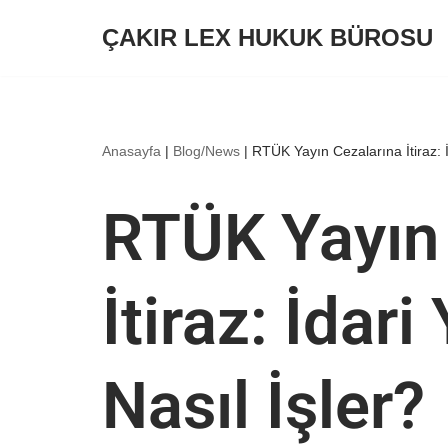
ÇAKIR LEX HUKUK BÜROSU
İçeriğe
geç
Anasayfa
|
Blog/News
|
RTÜK Yayın Cezalarına İtiraz: İ
RTÜK Yayın
İtiraz: İdari
Nasıl İşler?