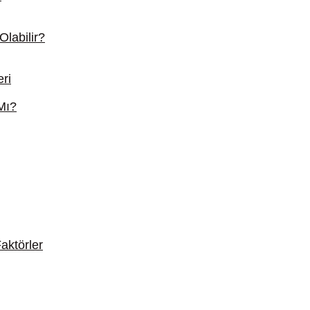
Olabilir?
ri
Mı?
Faktörler