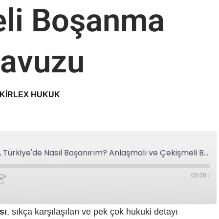
li Boşanma
lavuzu
KIRLEX HUKUK
Yurt Dışında Yaşıyorum, Türkiye'de Nasıl Boşanırım? Anlaşmalı ve Çekişmeli Boşanma Kılavuzu
00:00
/
sı
, sıkça karşılaşılan ve pek çok hukuki detayı