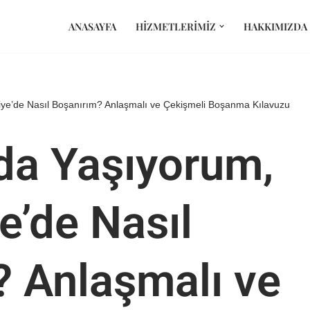
ANASAYFA
HIZMETLERIMIZ
HAKKIMIZDA
iye’de Nasıl Boşanırım? Anlaşmalı ve Çekişmeli Boşanma Kılavuzu
nda Yaşıyorum,
e’de Nasıl
? Anlaşmalı ve