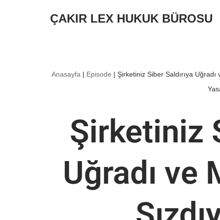
ÇAKIR LEX HUKUK BÜROSU
İçeriğe
geç
Anasayfa
|
Episode
|
Şirketiniz Siber Saldırıya Uğrad
Yas
Şirketiniz 
Uğradı ve M
Sızdı