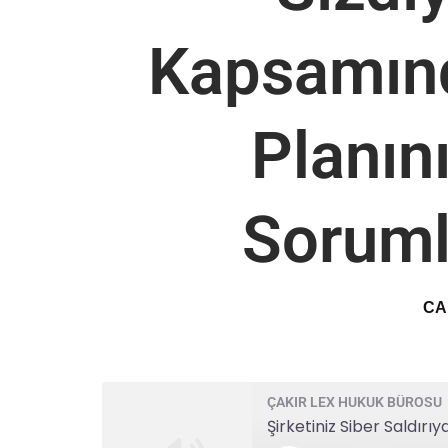
Kapsamınd
Planın
Soruml
CA
ÇAKIR LEX HUKUK BÜROSU