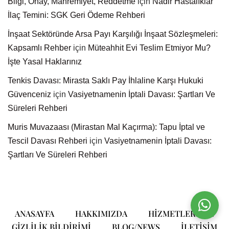
Bilgi, Onay, Mahremiyet, Reddetme
için
Nadir Hastalıklar
İlaç Temini: SGK Geri Ödeme Rehberi
İnşaat Sektöründe Arsa Payı Karşılığı İnşaat Sözleşmeleri:
Kapsamlı Rehber
için
Müteahhit Evi Teslim Etmiyor Mu?
İşte Yasal Haklarınız
Tenkis Davası: Mirasta Saklı Pay İhlaline Karşı Hukuki
Güvenceniz
için
Vasiyetnamenin İptali Davası: Şartları Ve
Süreleri Rehberi
Muris Muvazaası (Mirastan Mal Kaçırma): Tapu İptal ve
Tescil Davası Rehberi
için
Vasiyetnamenin İptali Davası:
Şartları Ve Süreleri Rehberi
ANASAYFA
HAKKIMIZDA
HIZMETLERIMIZ
GIZLILIK BILDIRIMI
BLOG/NEWS
ILETIŞIM