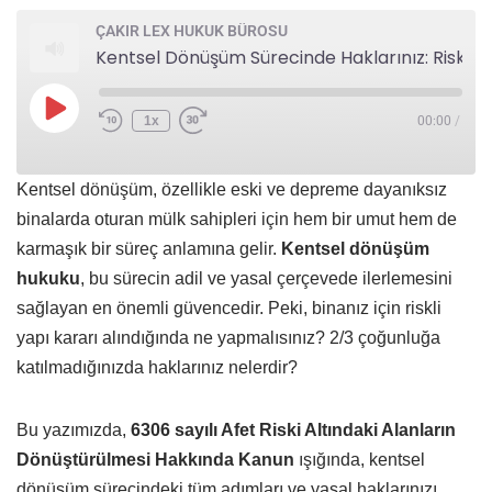
ÇAKIR LEX HUKUK BÜROSU
Kentsel Dönüşüm Sürecinde Haklarınız: Riskli Yapı Tespiti, 60 Günlük Süre ve Tahliye Sonrası Bilinmesi Gerekenler
1x
00:00
/
Kentsel dönüşüm, özellikle eski ve depreme dayanıksız
binalarda oturan mülk sahipleri için hem bir umut hem de
karmaşık bir süreç anlamına gelir.
Kentsel dönüşüm
hukuku
, bu sürecin adil ve yasal çerçevede ilerlemesini
sağlayan en önemli güvencedir. Peki, binanız için riskli
yapı kararı alındığında ne yapmalısınız? 2/3 çoğunluğa
katılmadığınızda haklarınız nelerdir?
Bu yazımızda,
6306 sayılı Afet Riski Altındaki Alanların
Dönüştürülmesi Hakkında Kanun
ışığında, kentsel
dönüşüm sürecindeki tüm adımları ve yasal haklarınızı