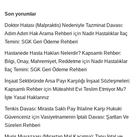
Son yorumlar
Doktor Hatası (Malpraktis) Nedeniyle Tazminat Davası:
Adım Adım Hak Arama Rehberi
için
Nadir Hastalıklar İlaç
Temini: SGK Geri Ödeme Rehberi
Hastanede Hasta Hakları Nelerdir? Kapsamlı Rehber:
Bilgi, Onay, Mahremiyet, Reddetme
için
Nadir Hastalıklar
İlaç Temini: SGK Geri Ödeme Rehberi
İnşaat Sektöründe Arsa Payı Karşılığı İnşaat Sözleşmeleri:
Kapsamlı Rehber
için
Müteahhit Evi Teslim Etmiyor Mu?
İşte Yasal Haklarınız
Tenkis Davası: Mirasta Saklı Pay İhlaline Karşı Hukuki
Güvenceniz
için
Vasiyetnamenin İptali Davası: Şartları Ve
Süreleri Rehberi
Muris Muvazaası (Mirastan Mal Kaçırma): Tapu İptal ve