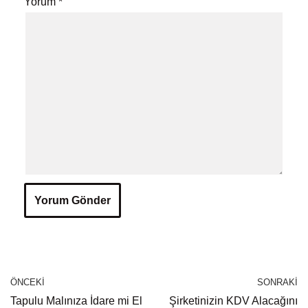
Yorum
*
ÖNCEKI
SONRAKI
Tapulu Malınıza İdare mi El
Şirketinizin KDV Alacağını