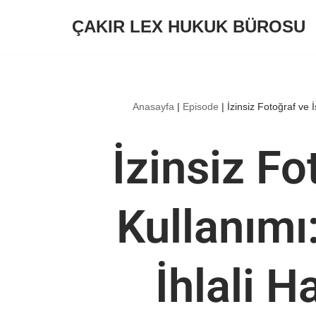
ÇAKIR LEX HUKUK BÜROSU
İçeriğe
geç
Anasayfa
|
Episode
|
İzinsiz Fotoğraf ve İ
İzinsiz Fo
Kullanımı:
İhlali H