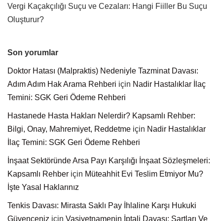
Vergi Kaçakçılığı Suçu ve Cezaları: Hangi Fiiller Bu Suçu
Oluşturur?
Son yorumlar
Doktor Hatası (Malpraktis) Nedeniyle Tazminat Davası:
Adım Adım Hak Arama Rehberi
için
Nadir Hastalıklar İlaç
Temini: SGK Geri Ödeme Rehberi
Hastanede Hasta Hakları Nelerdir? Kapsamlı Rehber:
Bilgi, Onay, Mahremiyet, Reddetme
için
Nadir Hastalıklar
İlaç Temini: SGK Geri Ödeme Rehberi
İnşaat Sektöründe Arsa Payı Karşılığı İnşaat Sözleşmeleri:
Kapsamlı Rehber
için
Müteahhit Evi Teslim Etmiyor Mu?
İşte Yasal Haklarınız
Tenkis Davası: Mirasta Saklı Pay İhlaline Karşı Hukuki
Güvenceniz
için
Vasiyetnamenin İptali Davası: Şartları Ve